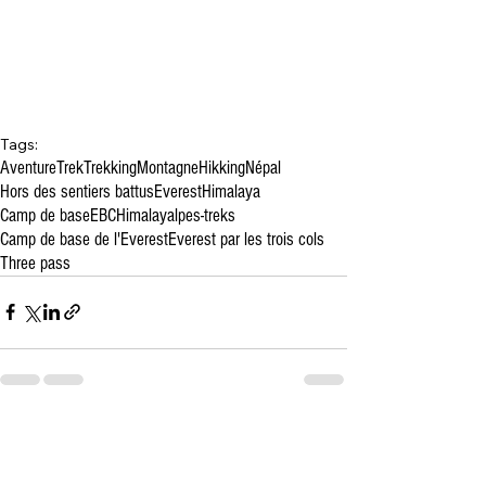
Tags:
Aventure
Trek
Trekking
Montagne
Hikking
Népal
Hors des sentiers battus
Everest
Himalaya
Camp de base
EBC
Himalayalpes-treks
Camp de base de l'Everest
Everest par les trois cols
Three pass
2 Comments