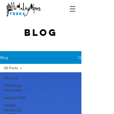
Treks
Blog
Blog
All Posts
All Posts
TREKS EN
HIMALAYA
RAQUETTES
TREKS
DANS LES