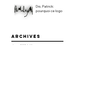
Dis, Patrick:
pourquoi ce logo ?!
ARCHIVEs
June 2024
(1)
1 post
February 2024
(2)
2 posts
October 2023
(1)
1 post
September 2023
(1)
1 post
August 2023
(1)
1 post
July 2023
(1)
1 post
June 2023
(1)
1 post
May 2023
(1)
1 post
December 2022
(1)
1 post
September 2022
(1)
1 post
July 2022
(1)
1 post