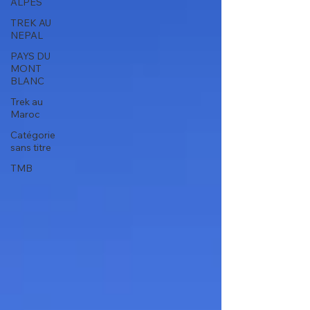
ALPES
TREK AU
NEPAL
PAYS DU
MONT
BLANC
Trek au
Maroc
Catégorie
sans titre
TMB