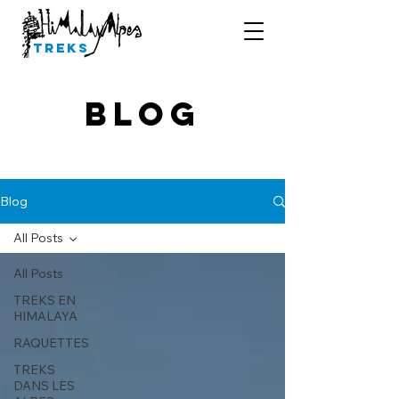
Treks
Blog
Blog
All Posts
All Posts
TREKS EN
HIMALAYA
RAQUETTES
TREKS
DANS LES