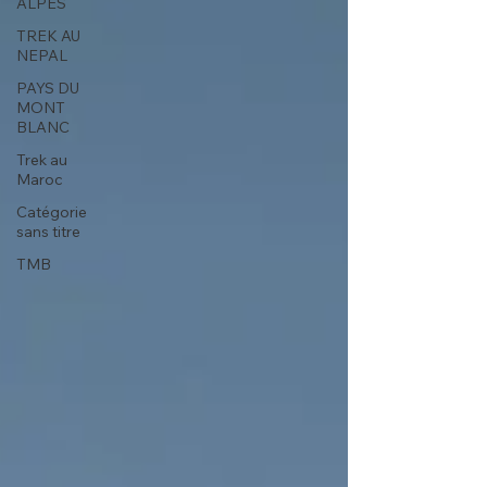
ALPES
TREK AU
NEPAL
PAYS DU
MONT
BLANC
Trek au
Maroc
Catégorie
sans titre
TMB