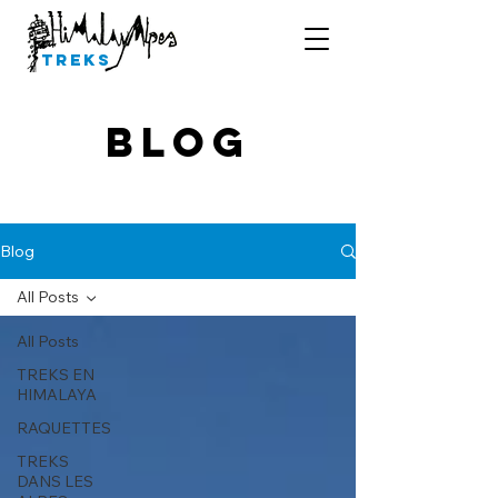
Treks
Blog
Blog
All Posts
All Posts
TREKS EN
HIMALAYA
RAQUETTES
TREKS
DANS LES