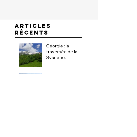
ARTICLES
RÉCENTS
Géorgie : la
traversée de la
Svanétie.
les camps de base
du Kangchenjunga
Dis, Patrick:
pourquoi ce logo ?!