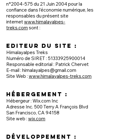
n°
2004-575
du 21 Juin 2004 pour la
confiance dans l’économie numérique, les
responsables du présent site
internet
www.himalayalpes-
treks.com
sont :
Editeur du site :
Himalayalpes Treks
Numéro de SIRET :
51333925900014
Responsable editorial : Patrick Chervet
E-mail :
himalayalpes@gmail.com
Site Web :
www.himalayalpes-treks.com
Hébergement :
Hébergeur : Wix.com Inc
Adresse Inc. 500 Terry A François Blvd
San Francisco, CA 94158
Site web :
wix.com
Développement :