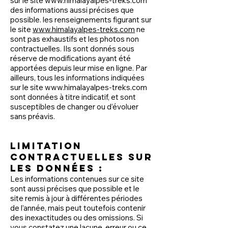
sur le site
www.himalayalpes-treks.com
des informations aussi précises que
possible. les renseignements figurant sur
le site
www.himalayalpes-treks.com
ne
sont pas exhaustifs et les photos non
contractuelles. Ils sont donnés sous
réserve de modifications ayant été
apportées depuis leur mise en ligne. Par
ailleurs, tous les informations indiquées
sur le site
www.himalayalpes-treks.com
sont données à titre indicatif, et sont
susceptibles de changer ou d’évoluer
sans préavis.
Limitation
contractuelles sur
les données :
Les informations contenues sur ce site
sont aussi précises que possible et le
site remis à jour à différentes périodes
de l’année, mais peut toutefois contenir
des inexactitudes ou des omissions. Si
vous constatez une lacune, erreur ou ce