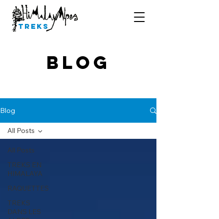
Treks
Blog
Blog
All Posts
All Posts
TREKS EN
HIMALAYA
RAQUETTES
TREKS
DANS LES