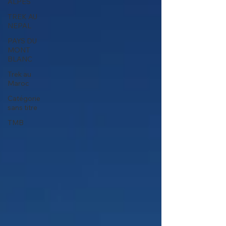
ALPES
TREK AU
NEPAL
PAYS DU
MONT
BLANC
Trek au
Maroc
Catégorie
sans titre
TMB