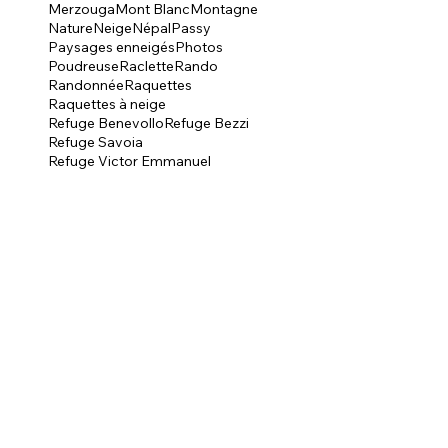
Merzouga
Mont Blanc
Montagne
Nature
Neige
Népal
Passy
Paysages enneigés
Photos
Poudreuse
Raclette
Rando
Randonnée
Raquettes
Raquettes à neige
Refuge Benevollo
Refuge Bezzi
Refuge Savoia
Refuge Victor Emmanuel
Refuge le tétra lyre
Saint Gervais
Spiti
TMB
Tartiflette
Three pass
Tour du Mont-Blanc
Trek
Trekking
Treks
Tso Moriri
Val Ferret
Val Veny
Valgrisanche
Vallée de Chamonix
Valsavaranche
Zanskar
bouddhisme
photos
randonnée
vidéo
yaks
SUIVEZ-
MOI