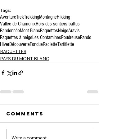
Tags:
Aventure
Trek
Trekking
Montagne
Hikking
Vallée de Chamonix
Hors des sentiers battus
Randonnée
Mont Blanc
Raquettes
Neige
Aravis
Raquettes à neige
Les Contamines
Poudreuse
Rando
Hiver
Découverte
Fondue
Raclette
Tartiflette
RAQUETTES
PAYS DU MONT BLANC
Comments
Write a comment...