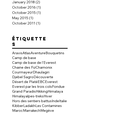
January 2018
(2)
2 posts
October 2016
(1)
1 post
October 2015
(1)
1 post
May 2015
(1)
1 post
October 2011
(1)
1 post
ÉTIQUETTE
S
Aravis
Atlas
Aventure
Bouquetins
Camp de base
Camp de base de l'Everest
Chaine des Fiz
Chamonix
Courmayeur
Dhaulagiri
Djebel Sagro
Découverte
Désert de Platé
EBC
Everest
Everest par les trois cols
Fondue
Grand Paradis
Hikking
Himalaya
Himalayalpes-treks
Hiver
Hors des sentiers battus
Inde
Italie
Kibber
Ladakh
Les Contamines
Maroc
Marrakech
Megève