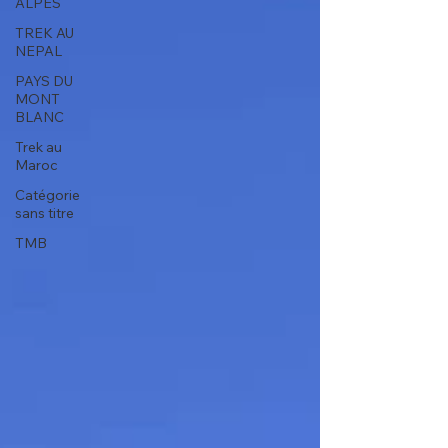
ALPES
TREK AU
NEPAL
PAYS DU
MONT
BLANC
Trek au
Maroc
Catégorie
sans titre
TMB