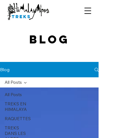
Treks
Blog
Blog
All Posts
All Posts
TREKS EN
HIMALAYA
RAQUETTES
TREKS
DANS LES