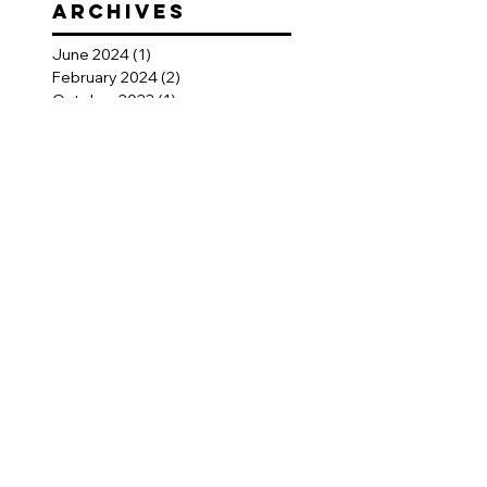
ARCHIVEs
June 2024
(1)
1 post
February 2024
(2)
2 posts
October 2023
(1)
1 post
September 2023
(1)
1 post
August 2023
(1)
1 post
July 2023
(1)
1 post
June 2023
(1)
1 post
May 2023
(1)
1 post
December 2022
(1)
1 post
September 2022
(1)
1 post
July 2022
(1)
1 post
April 2022
(1)
1 post
November 2021
(2)
2 posts
October 2021
(1)
1 post
September 2021
(4)
4 posts
November 2020
(1)
1 post
January 2020
(1)
1 post
November 2019
(1)
1 post