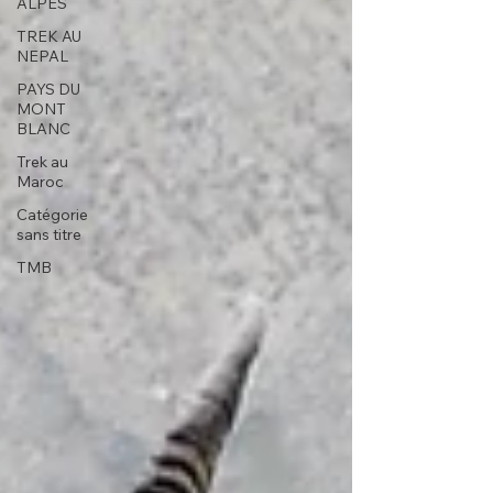
ALPES
TREK AU
NEPAL
PAYS DU
MONT
BLANC
Trek au
Maroc
Catégorie
sans titre
TMB