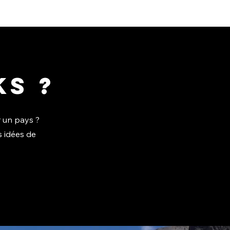
ks ?
 un pays ?
s idées de