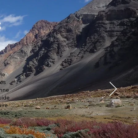
s
une
des
onne
uide
aire
avec