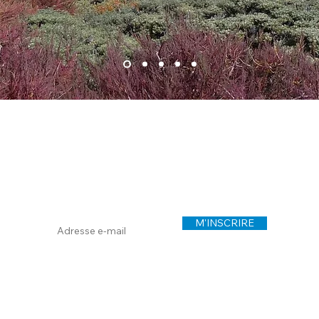
Inscription
à la newsletter
Et recevez pas plus de 2 à 3 e-mails par an
(promis !) pour vous tenir informé des
prochains voyages que j'organise.
M'INSCRIRE