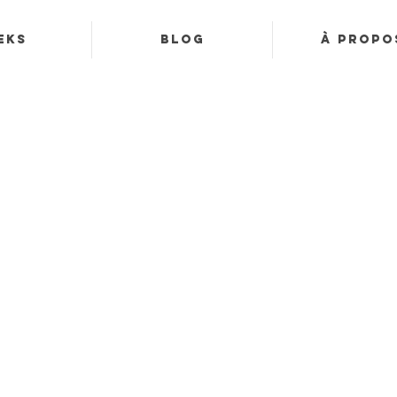
eks
Blog
À propo
HimalayAlpes Treks
Allez au bou
de vos rêves