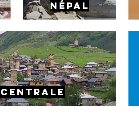
népal
 centrale