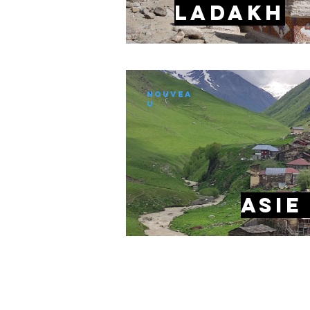
Ladakh
NOUVEA
U
Asie