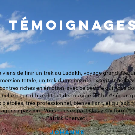
Témoignage
 viens de finir un trek au Ladakh, voyage grandiose, 
mersion totale, un trek d'une beauté exceptionnelle, 
contres riches en émotion avec ce peuple qui nous d
 belle leçon d'humilité et de courage ! Et bien sûr un g
 5 étoiles, très professionnel, bienveillant, et qui sait f
tager sa passion ! Vous pouvez partir les yeux fermés 
Patrick Chervet !
Johanne