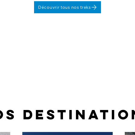
Découvrir tous nos treks
os destinatio