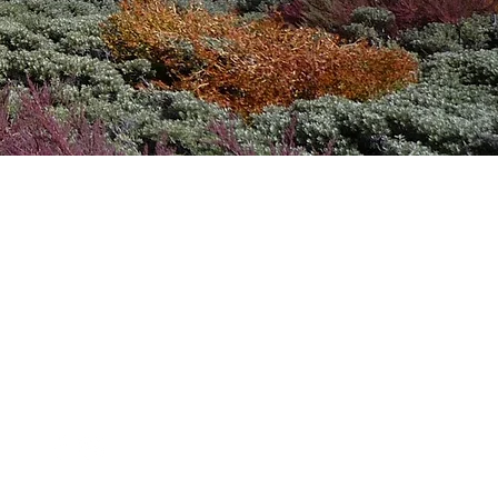
INFORMATIONS
DE CONTACT
chervet.patrick@orange.fr
himalayalpes@gmail.com
Tél et WhatsApp :
+33 (0)6 25 54 02 23
SUIVEZ-MOI