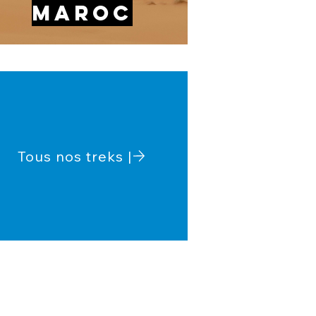
Maroc
Tous nos treks |