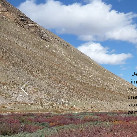
Je
im
ren
une
aux
par