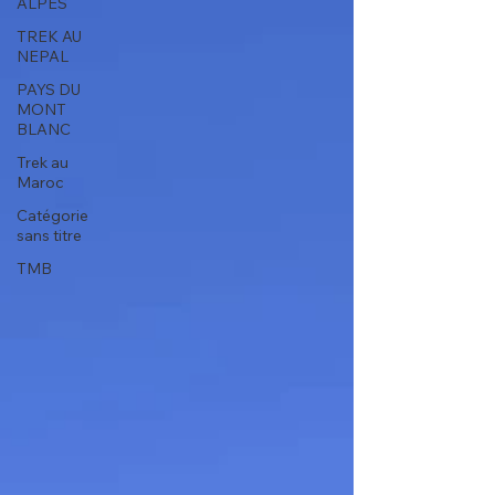
ALPES
TREK AU
NEPAL
PAYS DU
MONT
BLANC
Trek au
Maroc
Catégorie
sans titre
TMB