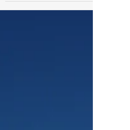
Loin de l'effervescence des remontées
mécaniques, la randonnée en raquettes permet
une découverte toute en douceur de la magie de
l'hiver...