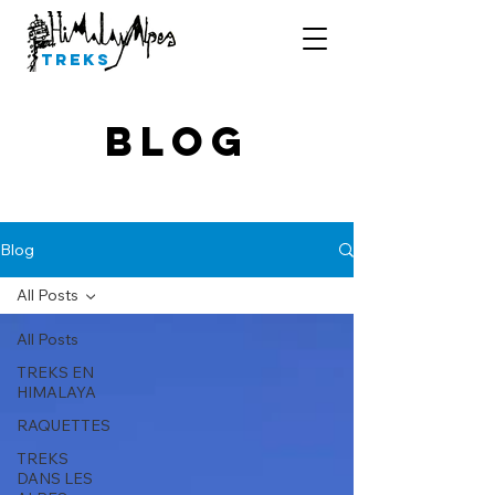
Treks
Blog
Blog
All Posts
All Posts
TREKS EN
HIMALAYA
RAQUETTES
TREKS
DANS LES